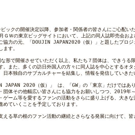
ンピックの開催決定以降、参加者・関係者の皆さんにご心配いた
年5月ＧＷの東京ビッグサイトにおいて、上記の同人誌即売会お
協力の元、「DOUJIN JAPAN2020（仮）」と題したプ
します。
別な形で開催させていただく以上、私たち７団体は、できうる
す。また、多くの訪日外国人の方々に同人誌を中心とするオタ
、日本独自のサブカルチャーを結集し、情報を発信していきた
 JAPAN 2020（仮）」 は、「GW」の「東京」だけでは
団体その他幅広い皆さんにも協力をお願いしつつ、2019年～
・ゲーム等を愛するファンの活動をさらに盛り上げる、大きな
進めていくことを予定しております。
える草の根のファン活動の継続とさらなる発展に向けて、皆